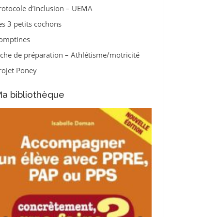
rotocole d’inclusion – UEMA
es 3 petits cochons
omptines
iche de préparation – Athlétisme/motricité
rojet Poney
a bibliothèque