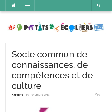
Aller
Menu
au
contenu
Socle commun de
connaissances, de
compétences et de
culture
Karoline
30 novembre 2018
0