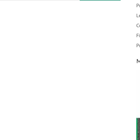
P
L
C
F
P
M