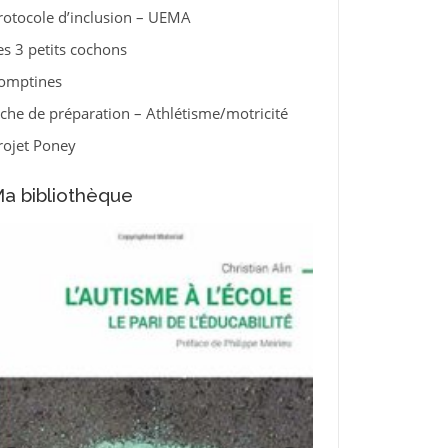
rotocole d’inclusion – UEMA
es 3 petits cochons
omptines
iche de préparation – Athlétisme/motricité
rojet Poney
a bibliothèque