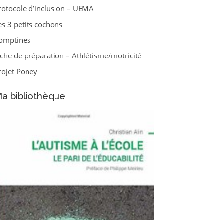
rotocole d’inclusion – UEMA
es 3 petits cochons
omptines
iche de préparation – Athlétisme/motricité
rojet Poney
a bibliothèque