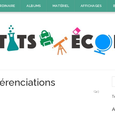
RDINAIRE
ALBUMS
MATÉRIEL
AFFICHAGES
R
férenciations
0
T
A