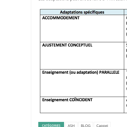
ASH
BLOG
Cappei
CATÉGORIES