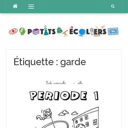
Aller
Menu
au
contenu
Étiquette :
garde