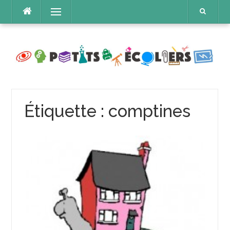
Aller
Menu
au
contenu
Étiquette :
comptines